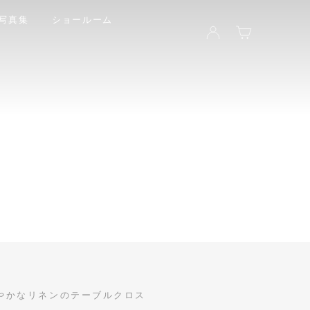
写真集
ショールーム
検索
LOG IN
カート
やかなリネンのテーブルクロス