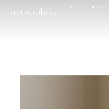
カーテン
キッチン
natsusobiku