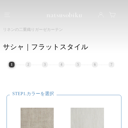
natsusobiku
ナビゲーション
LOG IN
カート
リネンの二重織りガーゼカーテン
サシャ｜フラットスタイル
1
2
3
4
5
6
7
STEP1.カラーを選択