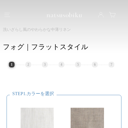
natsusobiku
ナビゲーション
LOG IN
カート
洗いざらし風のやわらかな中薄リネン
フォグ｜フラットスタイル
1
2
3
4
5
6
7
STEP1.カラーを選択