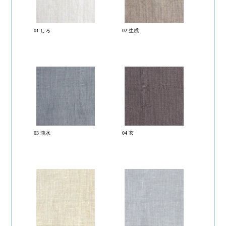
01 しろ
02 生成
03 淡水
04 玄