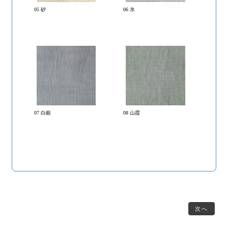
05 砂
06 氷
07 白銀
08 山霞
次へ