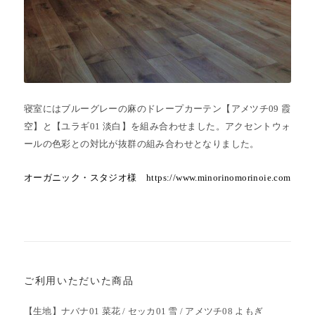
寝室にはブルーグレーの麻のドレープカーテン【アメツチ09 霞
空】と【ユラギ01 淡白】を組み合わせました。アクセントウォ
ールの色彩との対比が抜群の組み合わせとなりました。
オーガニック・スタジオ様 https://www.minorinomorinoie.com
ご利用いただいた商品
【生地】ナバナ01 菜花 / セッカ01 雪 / アメツチ08 よもぎ