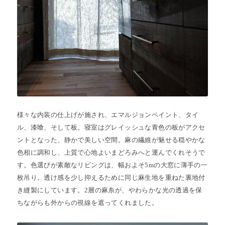
様々な内装の仕上げが施され、エマルジョンペイント、タイ
ル、漆喰、そして板。寝室はグレイッシュな青色の板がアクセ
ントとなった、静かで美しい空間。麻の繊維が魅せる穏やかな
色相に調和し、上質で心地よいまどろみへと運んでくれそうで
す。色選びが素敵なリビングは、幅およそ5mの大窓に薄手の一
枚吊り。透け感を少し抑えるために同じ麻生地を重ねた裏地付
き縫製にしています。2層の麻糸が、やわらかな光の透過を保
ちながらも外からの視線を遮ってくれました。