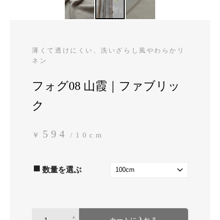
薄くて透けにくい、洗いざらし風やわらかリ
ネン
フォグ08 山霞｜ファブリッ
ク
594
￥
/10cm
数量を選ぶ