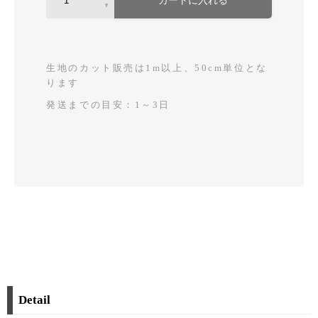
カートに入れる
生地のカット販売は1m以上、50cm単位とな
ります
発送までの目安：1～3日
Detail